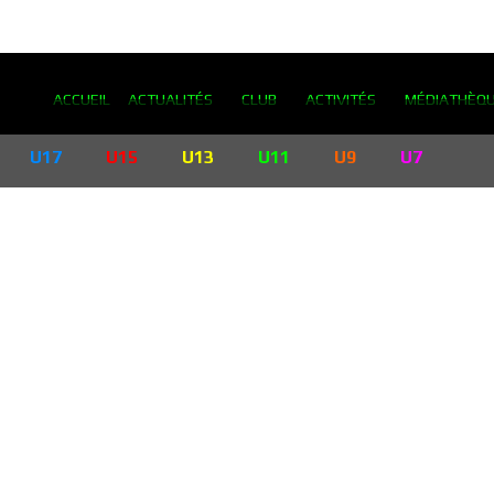
ACCUEIL
ACTUALITÉS
CLUB
ACTIVITÉS
MÉDIATHÈQ
U17
U15
U13
U11
U9
U7