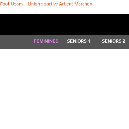
Foot Usam – Union sportive Arbent Marchon
FÉMININES
SENIORS 1
SENIORS 2