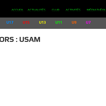
ACCUEIL
ACTUALITÉS
CLUB
ACTIVITÉS
MÉDIATHÈQ
U17
U15
U13
U11
U9
U7
ORS : USAM