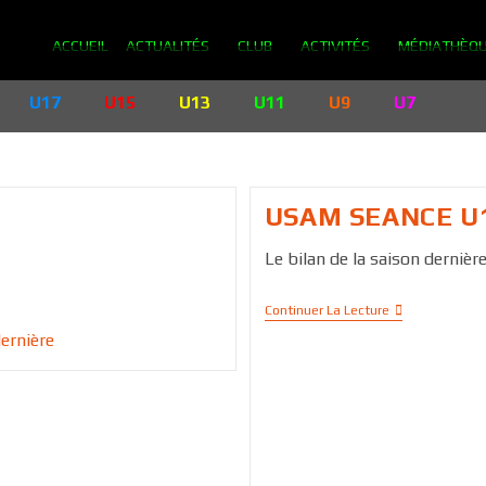
ACCUEIL
ACTUALITÉS
CLUB
ACTIVITÉS
MÉDIATHÈQ
U17
U15
U13
U11
U9
U7
USAM SEANCE U1
Le bilan de la saison dernière .
Continuer La Lecture