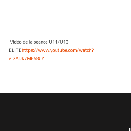
Vidéo de la seance U11/U13
ELITE
https://www.youtube.com/watch?
v=zADk7M658CY