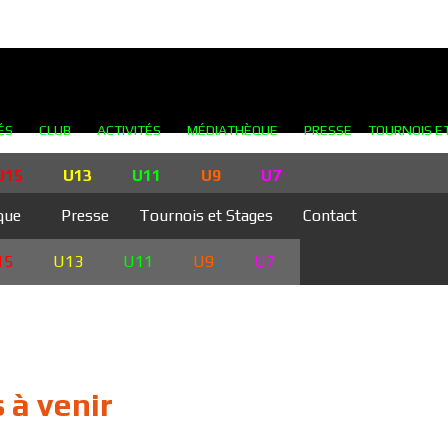
ÉS
CLUB
ACTIVITÉS
MÉDIATHÈQUE
PRESSE
TOURNOIS E
U15
U13
U11
U9
U7
que
Presse
Tournois et Stages
Contact
15
U13
U11
U9
U7
 à venir