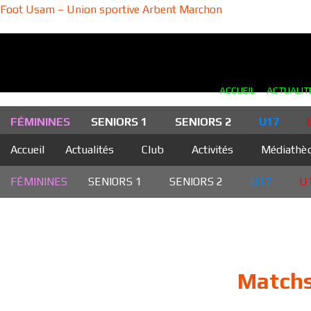
Skip
Foot Usam – Union sportive Arbent Marchon
to
content
ACCUEIL
ACTUALIT
FÉMININES
SENIORS 1
SENIORS 2
U17
Accueil
Actualités
Club
Activités
Médiathè
FÉMININES
SENIORS 1
SENIORS 2
U17
U
Matchs