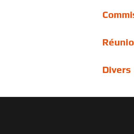
Commis
Réunio
Divers