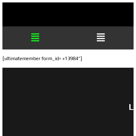
[ultimatemember form_id= »13984″]
L